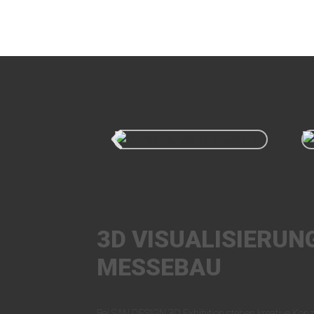
3D VISUALISIERUN
MESSEBAU
Bei SAN DESIGN 3D Exhibition stehen kreative Konz