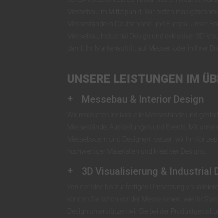
Messebau im Mittelpunkt. Wir bieten maßgeschnei
Messestände in Deutschland und Europa. Unser Foku
Messebau, Industrial Design und exklusiver 3D Visua
damit Ihr Markenauftritt auf Messen oder in Ihrer B
UNSERE LEISTUNGEN IM ÜB
Messebau & Interior Design
Wir realisieren individuelle Messestände und gestalt
Messestände, Ausstellungen und Events. Mit unse
Messebauern und Designern setzen wir Ihr Konzept i
hochwertiger Materialien und kreativer Designs.
3D Visualisierung & Industrial 
Von der Idee bis zur fertigen Umsetzung visualisieren
können Sie schon vor der Messe sehen, wie Ihr Stand
Design unterstützen wir Sie bei der Produktgestal