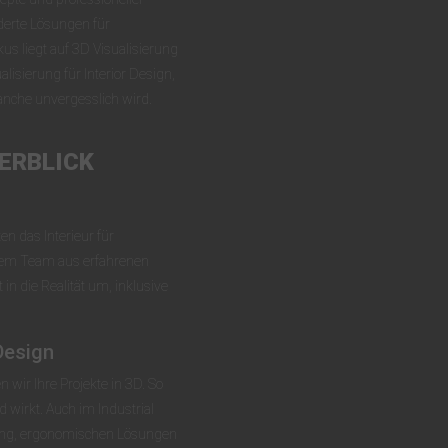
derte Lösungen für
s liegt auf 3D Visualisierung
lisierung für Interior Design,
ranche unvergesslich wird.
ERBLICK
en das Interieur für
rem Team aus erfahrenen
n die Realität um, inklusive
Design
 wir Ihre Projekte in 3D. So
 wirkt. Auch im Industrial
tung, ergonomischen Lösungen