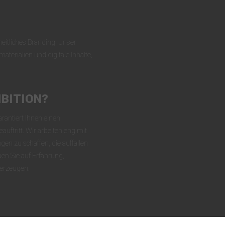
heitliches Branding. Unser
terialien und digitale Inhalte,
IBITION?
rantiert Ihnen einen
auftritt. Wir arbeiten eng mit
n zu schaffen, die auffallen
uen Sie auf Erfahrung,
überzeugen.