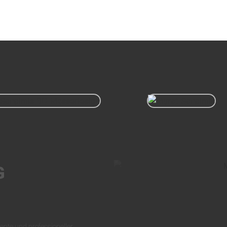
G
epte und professioneller