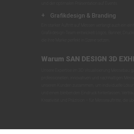
und der optimalen Präsentation auf Events.
Grafikdesign & Branding
Ein starker Auftritt auf Messen verlangt auch ein ein
Grafikdesign-Team entwickelt Logos, Banner, Druckma
die Ihre Marke perfekt in Szene setzen.
Warum SAN DESIGN 3D EXH
Unsere Expertise im 3D Visualisierung Messebau ga
professionellen, innovativen und nachhaltigen Messe
unseren Kunden zusammen, um individuelle Lösunge
und einen bleibenden Eindruck hinterlassen. Vertra
Kreativität und Präzision – für Messeauftritte, die 